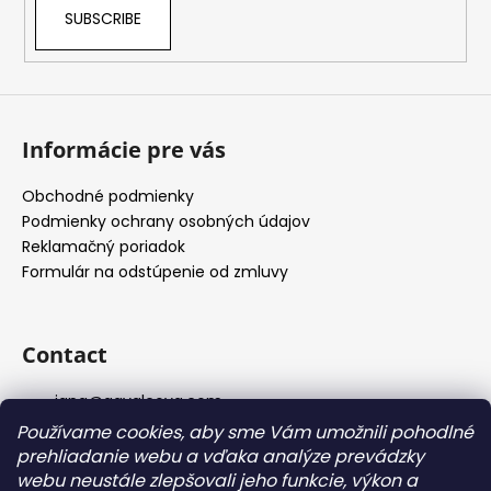
SUBSCRIBE
i
n
g
f
o
Informácie pre vás
r
?
Obchodné podmienky
Podmienky ochrany osobných údajov
Reklamačný poriadok
Formulár na odstúpenie od zmluvy
SEARCH
Contact
jana
@
gavalcova.com
+4368181360709
Používame cookies, aby sme Vám umožnili pohodlné
https://www.facebook.com/gavalcovafashiondesign
prehliadanie webu a vďaka analýze prevádzky
er
webu neustále zlepšovali jeho funkcie, výkon a