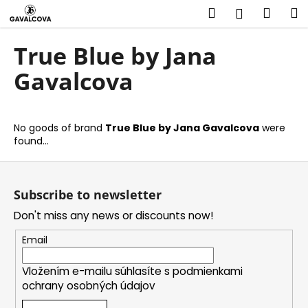
C
Skip
Search
Shop
M
Login
to
a
content
Back
Back
cart
r
True Blue by Jana
t
W
Gavalcova
h
a
t
No goods of brand
True Blue by Jana Gavalcova
were
found...
a
r
F
e
o
Subscribe to newsletter
y
o
o
Don't miss any news or discounts now!
t
u
e
Email
l
r
o
Vložením e-mailu súhlasíte s
podmienkami
ochrany osobných údajov
o
k