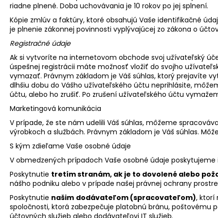
riadne plnené. Doba uchovávania je 10 rokov po jej splnení.
Kópie zmlúv a faktúry, ktoré obsahujú Vaše identifikačné úd
je plnenie zákonnej povinnosti vyplývajúcej zo zákona o účto
Registračné údaje
Ak si vytvoríte na internetovom obchode svoj užívateľský ú
úspešnej registrácii máte možnosť vložiť do svojho užívate
vymazať. Právnym základom je Váš súhlas, ktorý prejavíte vyt
dlhšiu dobu do Vášho užívateľského účtu neprihlásite, môže
účtu, alebo ho zrušiť. Po zrušení užívateľského účtu vymažeme
Marketingová komunikácia
V prípade, že ste nám udelili Váš súhlas, môžeme spracováv
výrobkoch a službách. Právnym základom je Váš súhlas. Môž
S kým zdieľame Vaše osobné údaje
V obmedzených prípadoch Vaše osobné údaje poskytujeme in
Poskytnutie
tretím stranám, ak je to dovolené alebo po
nášho podniku alebo v prípade našej právnej ochrany prost
Poskytnutie
našim
dodávateľom (spracovateľom)
, ktor
spoločnosti, ktorá zabezpečuje platobnú bránu, poštovému po
účtovných služieb alebo dodávateľovi IT služieb.