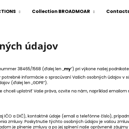
CTIONS
Collection BROADMOAR
Contact
hat are you looking for?
ných údajov
SEARCH
rnummer 38465/1568 (ďalej len „
my
“) pri výkone našej podnikat
potrebné informácie o spracúvaní Vašich osobných údajov v súl
jov (ďalej len „GDPR“).
e chceli uplatniť Vaše práva, ozvite na nám, napríklad emailom
aj IČO a DIČ), kontaktné údaje (email a telefónne číslo), prípadn
ia zmluvy. Poskytnutie týchto osobných údajov je vašou zmluv
adom je plnenie zmluvy a po jej splnení naše oprávnené záujmy 