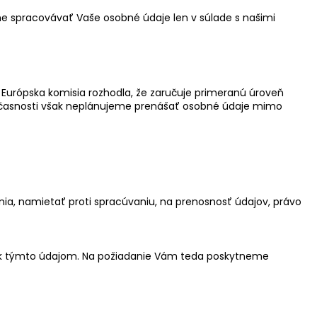
me spracovávať Vaše osobné údaje len v súlade s našimi
h Európska komisia rozhodla, že zaručuje primeranú úroveň
súčasnosti však neplánujeme prenášať osobné údaje mimo
a, namietať proti spracúvaniu, na prenosnosť údajov, právo
tup k týmto údajom. Na požiadanie Vám teda poskytneme