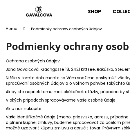
C
Skip
to
a
SHOP
COLLE
content
Back
Back
r
shopping
shopping
t
Home
Podmienky ochrany osobných údajov
W
Podmienky ochrany osob
Ochrana osobných údajov
Jana Gavalcová, Krachgasse 18, 2421 Kittsee, Rakúsko, Steue
Nižšie v tomto dokumente sa Vám snažíme poskytnúť všetky 
spracúvaní osobných údajov a o voľnom pohybe takýchto úda
Ak by ste napriek tomu mali akékoľvek otázky, prípadne by st
V akých prípadoch spracovávame Vaše osobné údaje
Ak u nás nakúpite
Vaše identifikačné údaje (meno, priezvisko, adresu, prípadne 
a plnení kúpnej zmluvy, budeme spracovávať za účelom plnen
možné uzatvoriť kúpnu zmluvu a doručiť tovar. Právnym zákl