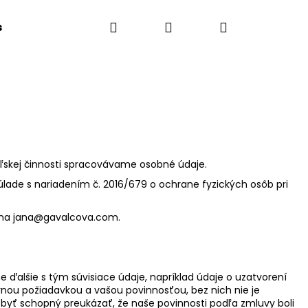
Search
Login
Shopping
s
cart
eľskej činnosti spracovávame osobné údaje.
ade s nariadením č. 2016/679 o ochrane fyzických osôb pri
 na
jana@gavalcova.com
.
e ďalšie s tým súvisiace údaje, napríklad údaje o uzatvorení
nou požiadavkou a vašou povinnosťou, bez nich nie je
byť schopný preukázať, že naše povinnosti podľa zmluvy boli