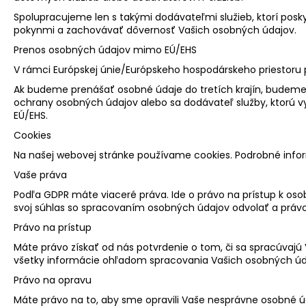
Spolupracujeme len s takými dodávateľmi služieb, ktorí pos
pokynmi a zachovávať dôvernosť Vašich osobných údajov.
Prenos osobných údajov mimo EÚ/EHS
V rámci Európskej únie/Európskeho hospodárskeho priestoru 
Ak budeme prenášať osobné údaje do tretích krajín, budeme ta
ochrany osobných údajov alebo sa dodávateľ služby, ktorú 
EÚ/EHS.
Cookies
Na našej webovej stránke používame cookies. Podrobné info
Vaše práva
Podľa GDPR máte viaceré práva. Ide o právo na prístup k os
svoj súhlas so spracovaním osobných údajov odvolať a prá
Právo na prístup
Máte právo získať od nás potvrdenie o tom, či sa spracúvaj
všetky informácie ohľadom spracovania Vašich osobných úd
Právo na opravu
Máte právo na to, aby sme opravili Vaše nesprávne osobné úda