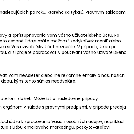
 nasledujúcich po roku, ktorého sa týkajú. Právnym základom
rávy a sprístupňovania Vám Vášho užívateľského účtu. Po
. Tieto osobné údaje máte možnosť kedykoľvek meniť alebo
 si Váš užívateľský účet nezrušíte. V prípade, že sa po
u, či si prajete pokračovať v používaní Vášho užívateľského
ovať Vám newsleter alebo iné reklamné emaily o nás, našich
 dobu, kým tento súhlas neodvoláte.
eľom služieb. Môže ísť o nasledovné prípady:
ym orgánom v súlade s právnymi predpismi, v prípade predaja
h dochádza k spracovaniu Vašich osobných údajov, napríklad
kytuje službu emailového marketingu, poskytovateľovi