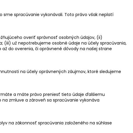
ho sme spracúvanie vykonávali. Toto právo však neplatí
žňujúceho overiť správnosť osobných údajov, (ii)
; (iii) už nepotrebujeme osobné údaje na účely spracúvania,
o až do overenia, či oprávnené dôvody na našej strane
hnutnosti na účely oprávnených záujmov, ktoré sledujeme
ormáte a máte právo preniesť tieto údaje ďalšiemu
bo na zmluve a zároveň sa spracúvanie vykonáva
vplyv na zákonnosť spracúvania založeného na súhlase