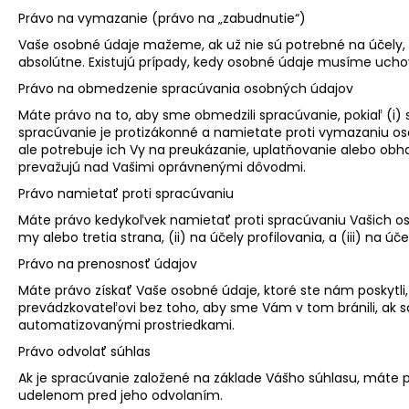
Právo na vymazanie (právo na „zabudnutie“)
Vaše osobné údaje mažeme, ak už nie sú potrebné na účely, n
absolútne. Existujú prípady, kedy osobné údaje musíme ucho
Právo na obmedzenie spracúvania osobných údajov
Máte právo na to, aby sme obmedzili spracúvanie, pokiaľ (i)
spracúvanie je protizákonné a namietate proti vymazaniu os
ale potrebuje ich Vy na preukázanie, uplatňovanie alebo obh
prevažujú nad Vašimi oprávnenými dôvodmi.
Právo namietať proti spracúvaniu
Máte právo kedykoľvek namietať proti spracúvaniu Vašich o
my alebo tretia strana, (ii) na účely profilovania, a (iii) na 
Právo na prenosnosť údajov
Máte právo získať Vaše osobné údaje, ktoré ste nám poskytl
prevádzkovateľovi bez toho, aby sme Vám v tom bránili, ak
automatizovanými prostriedkami.
Právo odvolať súhlas
Ak je spracúvanie založené na základe Vášho súhlasu, máte 
udelenom pred jeho odvolaním.