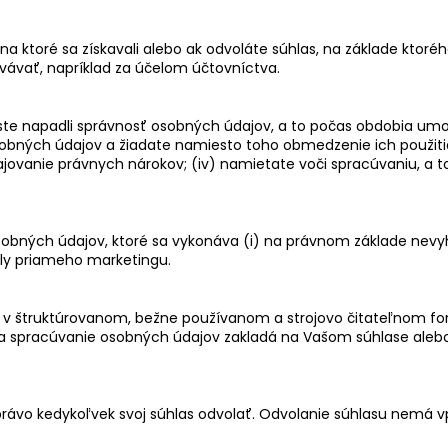
a ktoré sa získavali alebo ak odvoláte súhlas, na základe ktoré
vávať, napríklad za účelom účtovníctva.
 ste napadli správnosť osobných údajov, a to počas obdobia umo
obných údajov a žiadate namiesto toho obmedzenie ich použitia
ajovanie právnych nárokov; (iv) namietate voči spracúvaniu, a t
sobných údajov, ktoré sa vykonáva (i) na právnom základe nevy
účely priameho marketingu.
i, v štruktúrovanom, bežne používanom a strojovo čitateľnom f
 sa spracúvanie osobných údajov zakladá na Vašom súhlase ale
právo kedykoľvek svoj súhlas odvolať. Odvolanie súhlasu nemá 