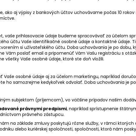
aje, ako aj výpisy z bankových účtov uchovávame počas 10 rokov
vníctve.
čet, vaše prihlasovacie údaje budeme spracovávať za účelom sp
ľského účtu Vaše identifikačné osobné údaje a kontaktné údaje
vorením si užívateľského účtu. Doba uchovávania je po dobu, kým
me Vám poslať email a pripomenúť Vám Vašu registráciu s otázko
 všetky Vaše osobné údaje, ktoré ste doň vložili.
ať Vaše osobné údaje aj za účelom marketingu, napríklad doruč
ete ho samozrejme kedykoľvek odvolať. Doba uchovávania je po
ým subjektom (príjemcom), vo väčšine prípadov našim dodávat
žadované právnymi predpismi
, napríklad sprístupnenie štátn
redníctvom právneho zástupcu.
í nám na základe zmluvy poskytujú rôzne služby, v rámci ktorýc
dniku alebo kuriérskej spoločnosti, spoločnosti, ktorá nám pos