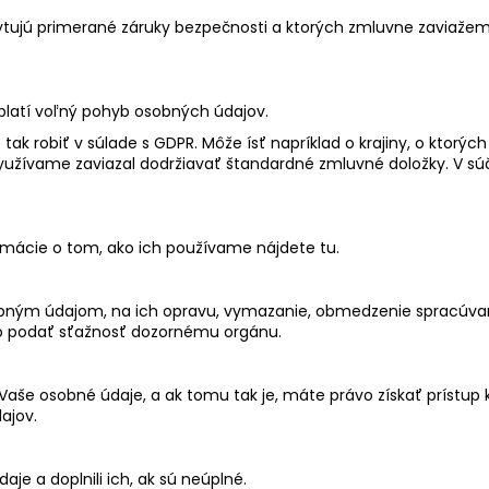
kytujú primerané záruky bezpečnosti a ktorých zmluvne zaviaže
platí voľný pohyb osobných údajov.
k robiť v súlade s GDPR. Môže ísť napríklad o krajiny, o ktorýc
využívame zaviazal dodržiavať štandardné zmluvné doložky. V 
rmácie o tom, ako ich používame nájdete
tu
.
obným údajom, na ich opravu, vymazanie, obmedzenie spracúvani
vo podať sťažnosť dozornému orgánu.
ú Vaše osobné údaje, a ak tomu tak je, máte právo získať prís
ajov.
je a doplnili ich, ak sú neúplné.