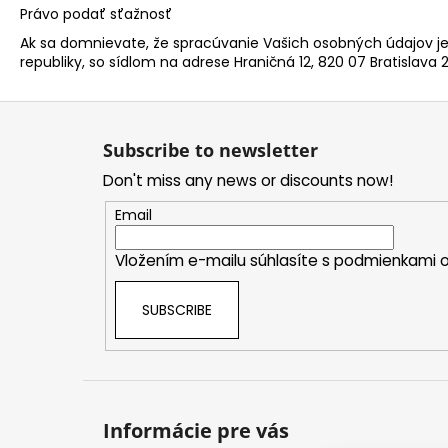
Právo podať sťažnosť
Ak sa domnievate, že spracúvanie Vašich osobných údajov j
republiky, so sídlom na adrese Hraničná 12, 820 07 Bratislava 2
F
o
Subscribe to newsletter
o
Don't miss any news or discounts now!
t
e
Email
r
Vložením e-mailu súhlasíte s
podmienkami o
SUBSCRIBE
Informácie pre vás